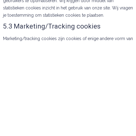
gebruikers te optimaliseren. Wij krijgen door middel van
statistieken cookies inzicht in het gebruik van onze site. Wij vragen
je toestemming om statistieken cookies te plaatsen.
5.3 Marketing/Tracking cookies
Marketing/tracking cookies zijn cookies of enige andere vorm van
lokale opslag, die worden gebruikt om gebruikersprofielen te
maken met het doel om advertenties te tonen of om de gebruiker
te volgen op deze of verschillende sites voor soortgelijke
marketingdoeleinden.
6. Geplaatste cookies
Elementor
Statistics (anonymous)
Jetpopup
Functioneel
WordPress
Functioneel
Google Fonts
Marketing