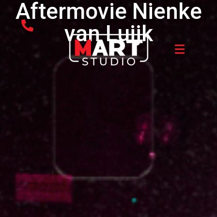
Aftermovie Nienke
van Luijk