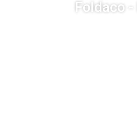
Foldaco -
Home
Foto