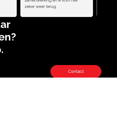
samenwerking en ik kom hier 
zeker weer terug.
ar
en?
.
Contact