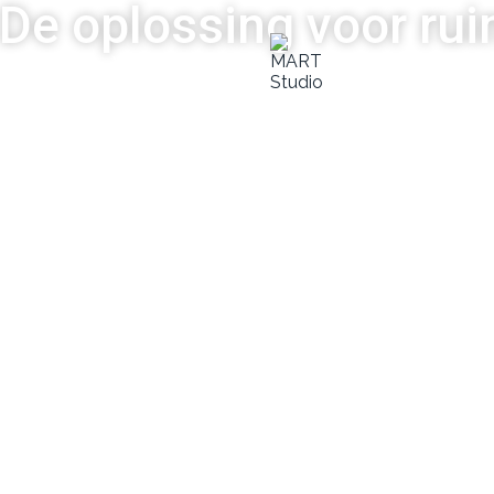
 De oplossing voor rui
’s
Video’s
Projec