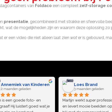
pslagcontainers van
Foldaco
een compleet
zelf-storage c
en
presentatie
, gecombineerd met strakke en sfeervolle beel
kt, wat de mogelijkheden zijn en waarom deze oplossing zo pr
 er een video die niet alleen laat zien
wat
er is gebouwd, ma
Annemiek van Kinderen
Loes Brand
2 maanden geleden
3 maanden geleden
n is een goede foto- en 
Martijn werkt super professi
raaf! Hij luistert goed wat je 
en levert mooie beelden op.