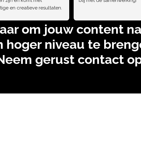
n zijn en komt met 
blij met de samenwerking!
ige en creatieve resultaten. 
ten dat is het een heel 
ge vent en leuk om mee te 
laar om jouw content na
 te werken!
n hoger niveau te breng
Neem gerust contact op
ntact