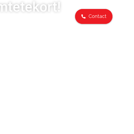
mtetekort!
Contact
ten
Over mij