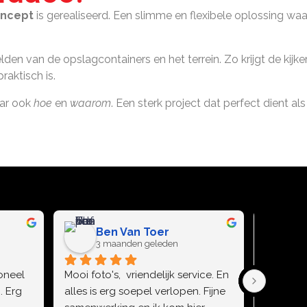
oncept
is gerealiseerd. Een slimme en flexibele oplossing waa
den van de opslagcontainers en het terrein. Zo krijgt de kijk
aktisch is.
ar ook
hoe
en
waarom
. Een sterk project dat perfect dient al
Ben Van Toer
J
3 maanden geleden
3 
oneel 
Mooi foto's,  vriendelijk service. En 
Top bedr
 Erg 
alles is erg soepel verlopen. Fijne 
echt meg