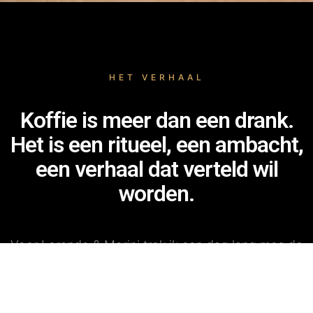
HET VERHAAL
Koffie is meer dan een drank.
Het is een ritueel, een ambacht,
een verhaal dat verteld wil
worden.
Voor Lorando & Morini trok ik een dag lang mee de
branderij in. Van de eerste koffiebonen tot het
afwegen van de perfecte zak — alles werd
vastgelegd met oog voor detail en authenticiteit. Dit