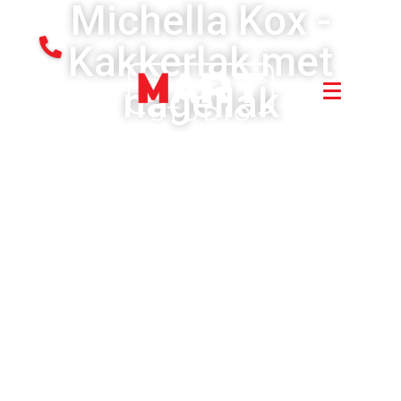
Michella Kox -
Kakkerlak met
nagellak