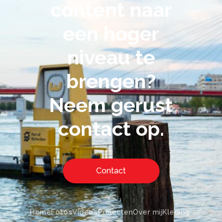
content naar
een hoger
niveau te
brengen?
Neem gerust
contact op.
Contact
Home
Foto’s
Video’s
Projecten
Over mij
Kleding