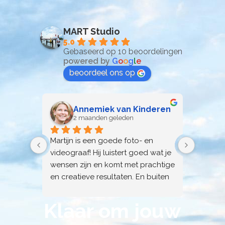
MART Studio
5.0
Gebaseerd op 10 beoordelingen
powered by
G
o
o
g
l
e
beoordeel ons op
Annemiek van Kinderen
2 maanden geleden
3
Martijn is een goede foto- en 
Martijn
videograaf! Hij luistert goed wat je 
en leve
wensen zijn en komt met prachtige 
blij me
en creatieve resultaten. En buiten 
dat is het een heel aardige vent en 
leuk om mee te samen te werken!
Klaar om jouw